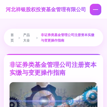
河北祥银股权投资基金管理有限公司
首
产品
非证券类基金管理公司注册资本实缴
>
>
页
大全
与变更操作指南
非证券类基金管理公司注册资本
实缴与变更操作指南