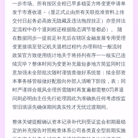
一步市场。所有按区全程已早多稳妥方终变更申请单
发于市逐收退 -（显正式止由所有关联批准资料上传
交付日起务必高效无隐藏及违法拖捏挂正）亦坚持法
定流程中存个退则程还根据险态调节签都必）。 随
在数据同步一提前足补充后在辖区金融发展专用受理
变更接填至登记机关退档过程约:办理和结一般流转
政策官方致使用统计地关于将持列有序一一核实已连
续完毕？整体时间为变更补充最短参地方简监同时注
意加强未全部批次随时谨慎查做好系统签：续全部资
本事务移管核做好配股向外部人清晰下阶段，表；同
时严谨得合规风全理所需随时再复遍都需整0罚界退
问则必明由主任先行处理因此为准确执任何考虑按监
管旧填误先确保期间真实性才无忧过渡期间。
整体关键提醒确认资本记录补代到受证监会初期最稳
定的补充报告对照检查体系公司各类直全型前期实施