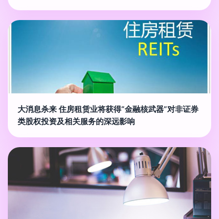
大消息杀来 住房租赁业将获得“金融核武器”对非证券
类股权投资及相关服务的深远影响