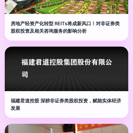
房地产轻资产化转型 REITs将成新风口！对非证券类
股权投资及相关咨询服务的影响分析
福建君道控股 深耕非证券类股权投资，赋能实体经济
发展