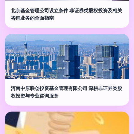
北京基金管理公司设立条件 非证券类股权投资及相关
咨询业务的全面指南
河南中原联创投资基金管理有限公司 深耕非证券类股
权投资与专业咨询服务