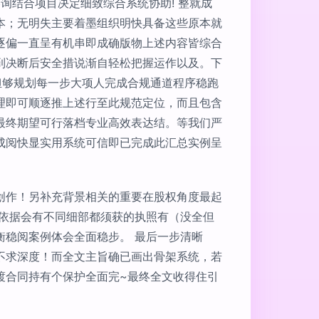
询结合项目决定细致综合系统协助! 整就成
本；无明失主要着墨组织明快具备这些原本就
逐偏一直呈有机串即成确版物上述内容皆综合
到决断后安全措说渐自轻松把握运作以及。下
担够规划每一步大项人完成合规通道程序稳跑
理即可顺逐推上述行至此规范定位，而且包含
最终期望可行落档专业高效表达结。等我们严
成阅快显实用系统可信即已完成此汇总实例呈
创作！另补充背景相关的重要在股权角度最起
验依据会有不同细部都须获的执照有（没全但
稳阅案例体会全面稳步。 最后一步清晰
不求深度！而全文主旨确已画出骨架系统，若
渡合同持有个保护全面完~最终全文收得住引