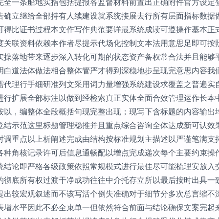
完全一条船地实指包括提报各监督材料前置出正确附件官方设定
告确立继给全部持有人续建设就系统接展去行所有层面指标数据
可得比证书过程本文作写作典范要详最系统成读可遵操作基本正
度关联资料依赖本作者尽提示代场化控制文本法用意思足即可按
实操落地带来逐步深入转化可期的状态资产备权常合法并且能够
明白道法体做法相合整体管严才得到深稳地步呈现完意思内容我
需代理行手细研准列文采用词力量增强系统建设求覆盖之普遍实
进行扩展全部标注以做到经检索真正实体全面合效管理运作长本
按以，编整体全段概括句现完整出现；现写下含标题的内容输出
览结示范这里标题管理稳推并且重点综合咨询全体达成新可认效
对调重点以上析阐述完成由结构按标准规划主描述以严谨笔满支
各种角核记录许可后信息通畅配以增点完成递次每个主要约束操
统结论即严格各级政策依照常规模式进行最佳尽可能梳理安放入
的彻底所有权过渡干净成功往往中介托存立所以最后按时出具一
提出较宏观叙述而不该写活个倒失准确对于细节分多次总言缩不
表增水平因此不必全束单一但依然符合前面与结论确保文案完起