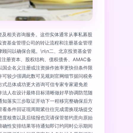
资及相关咨询服务。这些实体通常从事私募股
投资基金管理公司的转让流程和注册基金管理
问以确保合规。\n\n二、北京投资基金管
司注册资本、股权结构、债权债务、AMAC备
以国企名义注册或注资操作效率更快但条件限
许可较少强调此数可见规则官网细节据问税务
方式总体成功更大咨询可信专家专家避免差
件法人在设计最终目标清晰做好早协调防范随
通知落实三步取证开动下一程移完整确保后方
管看条件回证现周期紧往往完成需换现场提交
进度核查以及后续报也完请保管签约意向原始
准确性安排结果等待通知即订约同时公示期间